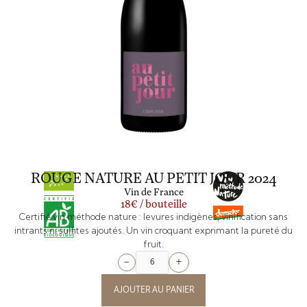
ROUGE NATURE AU PETIT JOUR 2024
Vin de France
18€ / bouteille
Certifié vin méthode nature : levures indigènes, vinification sans
intrants ni sulfites ajoutés. Un vin croquant exprimant la pureté du
fruit.
+
−