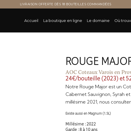
LIVRAISON OFFERTE DÈS 18 BOUTEILLES COMMANDÉES
La boutique en ligne
/
Rouge Major
Accueil
La boutique en ligne
Le domaine
Où trouv
ROUGE MAJO
AOC Coteaux Varois en Pro
24€/bouteille (2023) et
Notre Rouge Major est un Cot
Cabernet Sauvignon, Syrah e
millésime 2021, nous consulter
Existe aussi en Magnum (1.5L)
Millésime : 2022
Garde : 8 à 10 ans