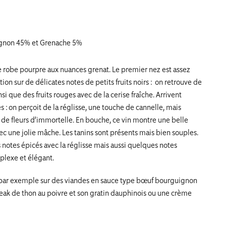
ignon 45% et Grenache 5%
ie robe pourpre aux nuances grenat. Le premier nez est assez
ation sur de délicates notes de petits fruits noirs : on retrouve de
nsi que des fruits rouges avec de la cerise fraîche. Arrivent
 : on perçoit de la réglisse, une touche de cannelle, mais
e fleurs d’immortelle. En bouche, ce vin montre une belle
ec une jolie mâche. Les tanins sont présents mais bien souples.
 notes épicés avec la réglisse mais aussi quelques notes
plexe et élégant.
 par exemple sur des viandes en sauce type bœuf bourguignon
eak de thon au poivre et son gratin dauphinois ou une crème