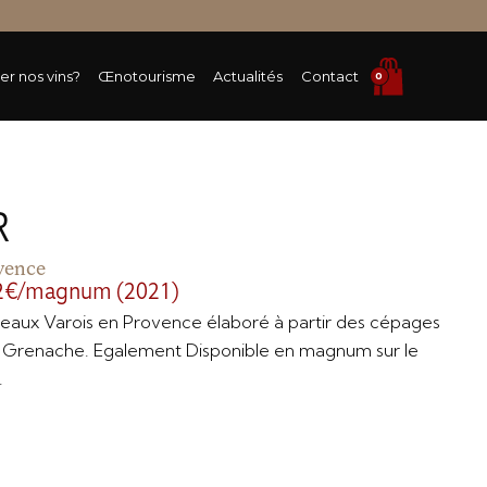
er nos vins?
Œnotourisme
Actualités
Contact
0
R
vence
 52€/magnum (2021)
eaux Varois en Provence élaboré à partir des cépages
t Grenache. Egalement Disponible en magnum sur le
.